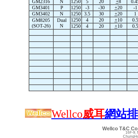
GM2316
N
1250
5
20
+
8
0.4
GM3401
P
1250
-3
-30
+
20
-1
GM3402
N
1250
3.5
30
+
20
1
1250
4
20
+
10
0.
GM8205
Dual
(SOT-26)
N
1250
4
20
+
10
0.
Wellco
威耳
網站排
Wellco T&C Co.
16F-9,
ChungHo 