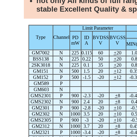
not only All kinds of full ra
stable Excellent Quality & sp
Limit Parameter
Type
Channel
PD
ID
BVDSS
BVGSS
mW
A
V
V
MIN(
GM7002
N
225
0.115
60
+
20
1.
BSS138
N
225
0.22
50
+
20
0.
2SK3018
N
225
0.1
35
+
20
0.
GM151
N
500
1.5
20
+
12
0.3
GM152
P
500
-1.5
-20
+
12
-0.
GM589
P
GM603
N
GMS2301
P
900
-2.3
-20
+
8
-0.
GMS2302
N
900
2.4
20
+
8
0.
GM2301
P
900
-2.8
-20
+
10
-0.
GM2302
N
1000
3.5
20
+
10
0.
GMS2305
P
900
-3
-20
+
10
-0.
GM2312
N
1000
3.7
20
+
8
0.4
GM2321
P
1000
-3.4
-20
+
8
-0.