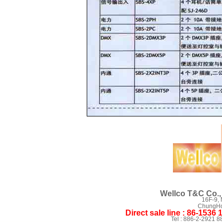
Wellco T&C Co., 
16F-9,
ChungHo 
Direct sale line : 86-1536
Tel : 886-2-2921