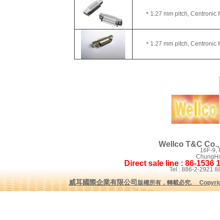
＊1.27 mm pitch, Centronic fe
＊1.27 mm pitch, Centronic fem
Wellco T&C Co., 
16F-9,
ChungHo 
Direct sale line : 86-1536
Tel : 886-2-2921
威耳國際企業有限公司
版權所有，轉載必究
.
Copyrig